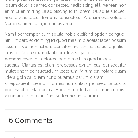
ipsum dolor sit amet, consectetur adipiscing elit. Aenean non
enim ut enim fringilla adipiscing id in lorem. Quisque aliquet
neque vitae lectus tempus consectetur. Aliquam erat volutpat.
Nunc eu nibh nulla, id cursus arcu.
Nam liber tempor cum soluta nobis eleifend option congue
nihil imperdiet doming id quod mazim placerat facer possim
assum. Typi non habent claritatem insitam; est usus legentis
in iis qui facit eorum claritatem. Investigationes
demonstraverunt lectores legere me lius quod ii legunt
saepius. Claritas est etiam processus dynamicus, qui sequitur
mutationem consuetudium lectorum. Mirum est notare quam
littera gothica, quam nunc putamus parum claram,
anteposuerit litterarum formas humanitatis per seacula quarta
decima et quinta decima. Eodem modo typi, qui nunc nobis
videntur parum clari, fiant sollemnes in futurum.
6
Comments